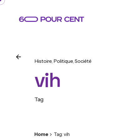
Skip
to
content
Histoire
Politique
Société
vih
Tag
Home
Tag: vih