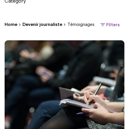
Category
Home
Devenir journaliste
Témoignages
Filters
Posted by
Margaux Verdonckt