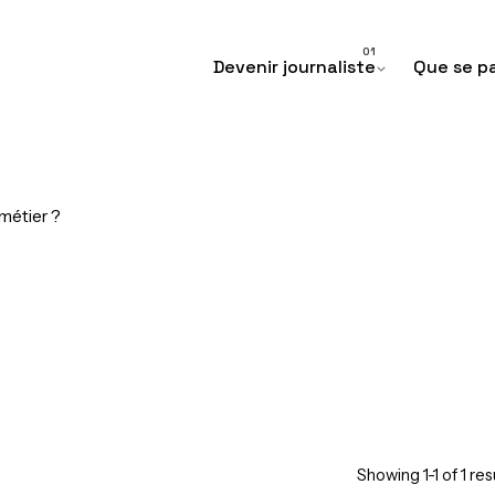
Devenir journaliste
Que se pa
 métier ?
Showing 1-1 of 1 res