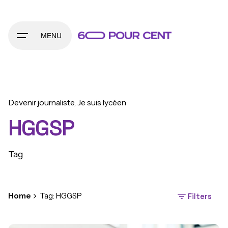
Skip
to
content
MENU
Devenir journaliste
Je suis lycéen
HGGSP
Tag
Home
Tag: HGGSP
Filters